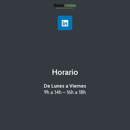
L
i
n
k
e
d
i
n
Horario
De Lunes a Viernes
9h a 14h – 16h a 18h