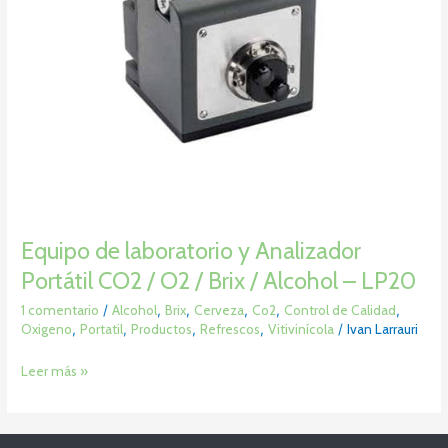
/
Brix
/
Alcohol
–
LP20
Equipo de laboratorio y Analizador
Portátil CO2 / O2 / Brix / Alcohol – LP20
1 comentario
/
Alcohol
,
Brix
,
Cerveza
,
Co2
,
Control de Calidad
,
Oxigeno
,
Portatil
,
Productos
,
Refrescos
,
Vitivinícola
/
Ivan Larrauri
Leer más »