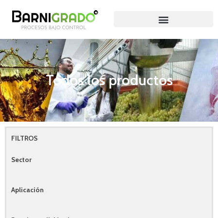
Ir
al
contenido
Todos los productos
FILTROS
Sector
Aplicación