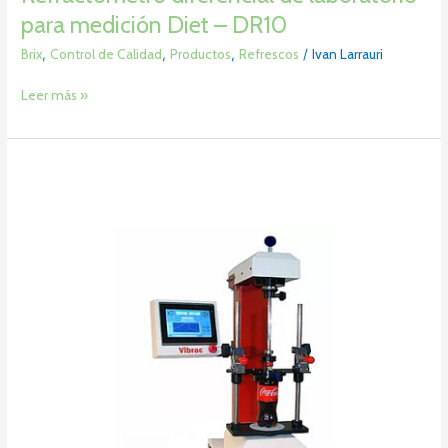
para medición Diet – DR10
Brix
,
Control de Calidad
,
Productos
,
Refrescos
/
Ivan Larrauri
Leer más »
Inspector
de
torque
del
tapón
2100
–
Vibrac