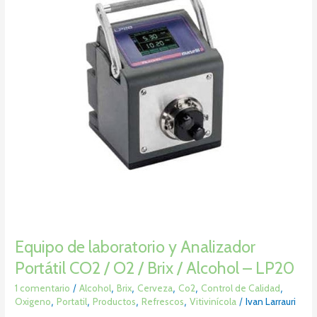
Analizador
Portátil
CO2
/
O2
/
Brix
/
Alcohol
–
LP20
Equipo de laboratorio y Analizador
Portátil CO2 / O2 / Brix / Alcohol – LP20
1 comentario
/
Alcohol
,
Brix
,
Cerveza
,
Co2
,
Control de Calidad
,
Oxigeno
,
Portatil
,
Productos
,
Refrescos
,
Vitivinícola
/
Ivan Larrauri