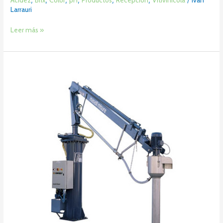
Larrauri
Leer más »
Grúa
Maselli
–
CC07