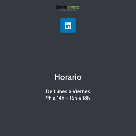
L
i
n
k
e
d
i
n
Horario
De Lunes a Viernes
9h a 14h – 16h a 18h