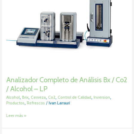
Co2
/
Alcohol
–
LP
Analizador Completo de Análisis Bx / Co2
/ Alcohol – LP
Alcohol
,
Brix
,
Cerveza
,
Co2
,
Control de Calidad
,
Inversion
,
Productos
,
Refrescos
/
Ivan Larrauri
Leer más »