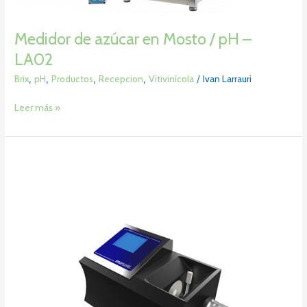
Medidor de azúcar en Mosto / pH –
LA02
Brix
,
pH
,
Productos
,
Recepcion
,
Vitivinícola
/
Ivan Larrauri
Leer más »
Medición
Grados
Brix
en
la
Muestra
de
Mosto
–
LR03