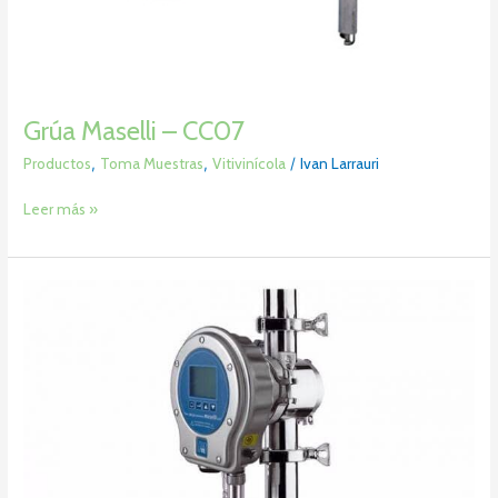
Grúa Maselli – CC07
Productos
,
Toma Muestras
,
Vitivinícola
/
Ivan Larrauri
Leer más »
Refractómetro
en
Línea
Brix
–
UR24