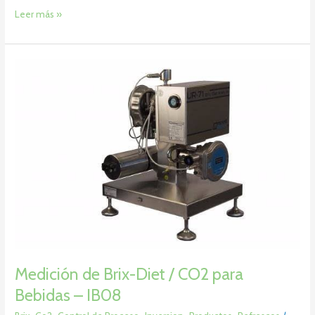
Leer más »
Medición
de
Brix-
Diet
/
CO2
para
Bebidas
–
IB08
Medición de Brix-Diet / CO2 para
Bebidas – IB08