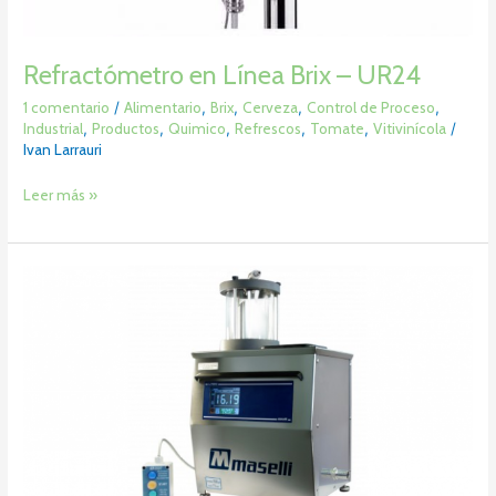
Refractómetro en Línea Brix – UR24
1 comentario
/
Alimentario
,
Brix
,
Cerveza
,
Control de Proceso
,
Industrial
,
Productos
,
Quimico
,
Refrescos
,
Tomate
,
Vitivinícola
/
Ivan Larrauri
Leer más »
Medidor
de
azúcar
en
Mosto
/
pH
–
LA02