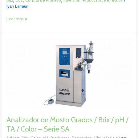
Brix
,
Co2
,
Control de Proceso
,
Inversion
,
Productos
,
Refrescos
/
Ivan Larrauri
Leer más »
Analizador
de
Mosto
Grados
/
Brix
/
pH
/
TA
/
Color
Analizador de Mosto Grados / Brix / pH /
–
TA / Color – Serie SA
Serie
SA
Acidez
,
Brix
,
Color
,
pH
,
Productos
,
Recepcion
,
Vitivinícola
/
Ivan