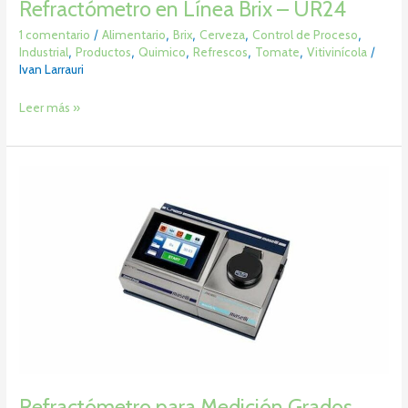
Refractómetro en Línea Brix – UR24
1 comentario
/
Alimentario
,
Brix
,
Cerveza
,
Control de Proceso
,
Industrial
,
Productos
,
Quimico
,
Refrescos
,
Tomate
,
Vitivinícola
/
Ivan Larrauri
Leer más »
Refractómetro
para
Medición
Grados
Brix
/
nd
/
HFCS
–
LR05
Refractómetro para Medición Grados