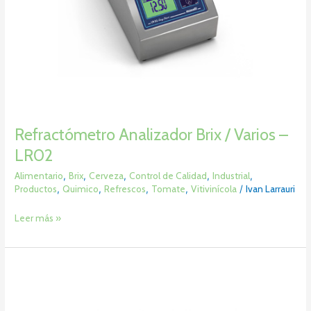
Refractómetro Analizador Brix / Varios –
LR02
Alimentario
,
Brix
,
Cerveza
,
Control de Calidad
,
Industrial
,
Productos
,
Quimico
,
Refrescos
,
Tomate
,
Vitivinícola
/
Ivan Larrauri
Leer más »
Refractómetro
en
Línea