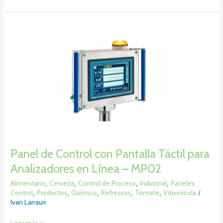
Panel
de
Control
con
Pantalla
Táctil
para
Analizadores
en
Línea
–
MP02
Panel de Control con Pantalla Táctil para
Analizadores en Línea – MP02
Alimentario
,
Cerveza
,
Control de Proceso
,
Industrial
,
Paneles
Control
,
Productos
,
Quimico
,
Refrescos
,
Tomate
,
Vitivinícola
/
Ivan Larrauri
Leer más »