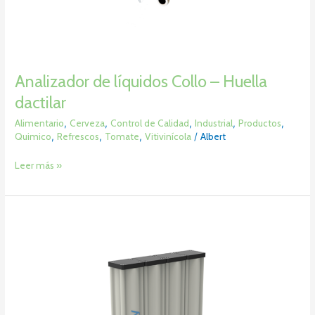
Analizador de líquidos Collo – Huella
dactilar
Alimentario
,
Cerveza
,
Control de Calidad
,
Industrial
,
Productos
,
Quimico
,
Refrescos
,
Tomate
,
Vitivinícola
/
Albert
Leer más »
Filtro
Carbónico
–
CarboGuard