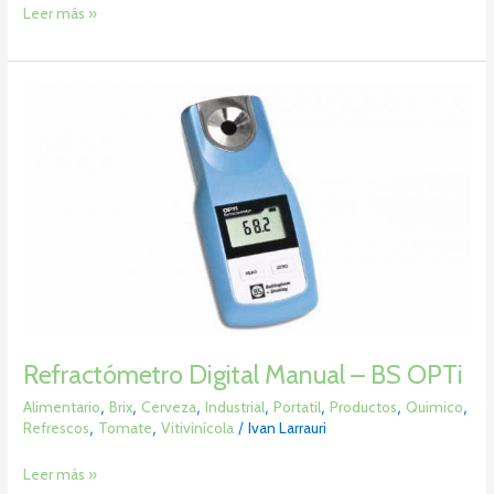
Leer más »
Refractómetro
Digital
Manual
–
BS
OPTi
Refractómetro Digital Manual – BS OPTi
Alimentario
,
Brix
,
Cerveza
,
Industrial
,
Portatil
,
Productos
,
Quimico
,
Refrescos
,
Tomate
,
Vitivinícola
/
Ivan Larrauri
Leer más »