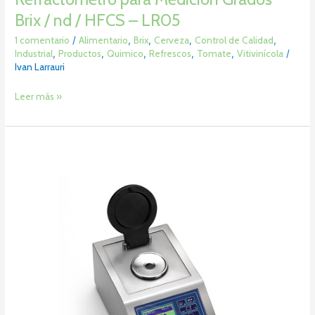
Brix / nd / HFCS – LR05
1 comentario
/
Alimentario
,
Brix
,
Cerveza
,
Control de Calidad
,
Industrial
,
Productos
,
Quimico
,
Refrescos
,
Tomate
,
Vitivinícola
/
Ivan Larrauri
Leer más »
Refractómetro
Analizador
Brix
/
Varios
–
LR02