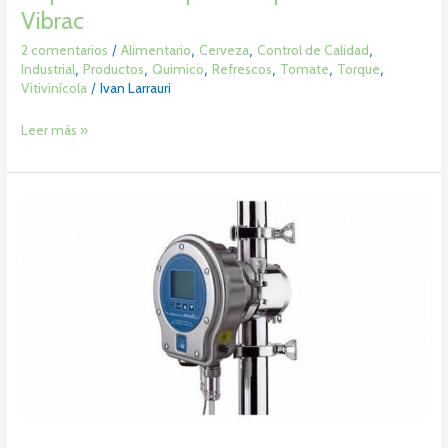
Vibrac
2 comentarios
/
Alimentario
,
Cerveza
,
Control de Calidad
,
Industrial
,
Productos
,
Quimico
,
Refrescos
,
Tomate
,
Torque
,
Vitivinícola
/
Ivan Larrauri
Leer más »
Refractómetro
en
Línea
Brix
–
UR24