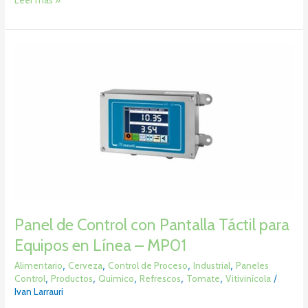
Panel
de
Control
con
Pantalla
Táctil
para
Equipos
en
Línea
–
MP01
Panel de Control con Pantalla Táctil para
Equipos en Línea – MP01
Alimentario
,
Cerveza
,
Control de Proceso
,
Industrial
,
Paneles
Control
,
Productos
,
Quimico
,
Refrescos
,
Tomate
,
Vitivinícola
/
Ivan Larrauri