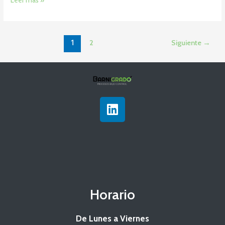
1
2
Siguiente
→
L
i
n
k
e
d
i
n
Horario
De Lunes a Viernes