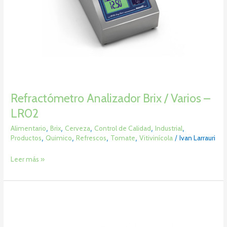
Refractómetro Analizador Brix / Varios –
LR02
Alimentario
,
Brix
,
Cerveza
,
Control de Calidad
,
Industrial
,
Productos
,
Quimico
,
Refrescos
,
Tomate
,
Vitivinícola
/
Ivan Larrauri
Leer más »
Refractómetro
en
Línea