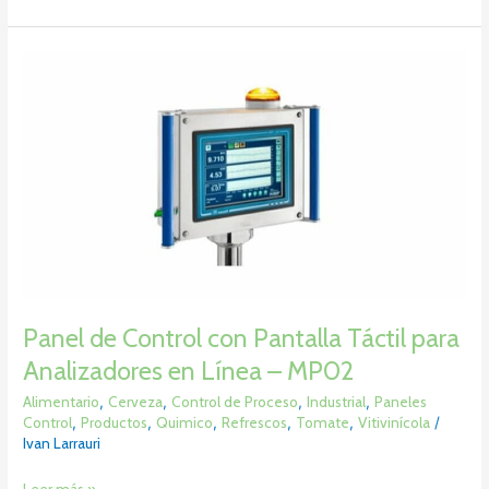
Panel
de
Control
con
Pantalla
Táctil
para
Analizadores
en
Línea
–
MP02
Panel de Control con Pantalla Táctil para
Analizadores en Línea – MP02
Alimentario
,
Cerveza
,
Control de Proceso
,
Industrial
,
Paneles
Control
,
Productos
,
Quimico
,
Refrescos
,
Tomate
,
Vitivinícola
/
Ivan Larrauri
Leer más »