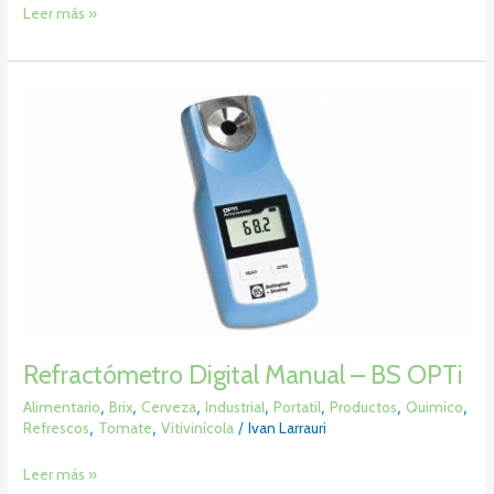
Leer más »
Refractómetro
Digital
Manual
–
BS
OPTi
Refractómetro Digital Manual – BS OPTi
Alimentario
,
Brix
,
Cerveza
,
Industrial
,
Portatil
,
Productos
,
Quimico
,
Refrescos
,
Tomate
,
Vitivinícola
/
Ivan Larrauri
Leer más »