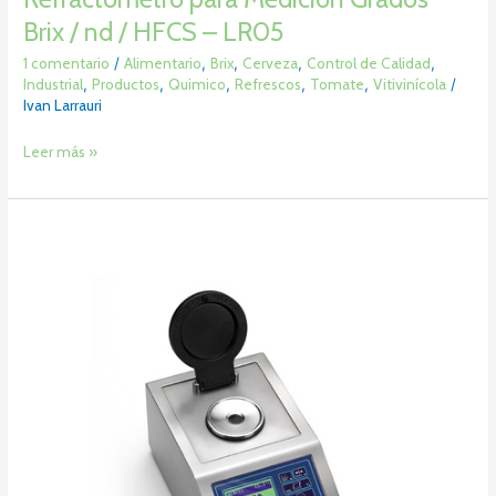
Brix / nd / HFCS – LR05
1 comentario
/
Alimentario
,
Brix
,
Cerveza
,
Control de Calidad
,
Industrial
,
Productos
,
Quimico
,
Refrescos
,
Tomate
,
Vitivinícola
/
Ivan Larrauri
Leer más »
Refractómetro
Analizador
Brix
/
Varios
–
LR02