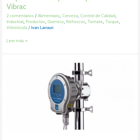
Vibrac
2 comentarios
/
Alimentario
,
Cerveza
,
Control de Calidad
,
Industrial
,
Productos
,
Quimico
,
Refrescos
,
Tomate
,
Torque
,
Vitivinícola
/
Ivan Larrauri
Leer más »
Refractómetro
en
Línea
Brix
–
UR24