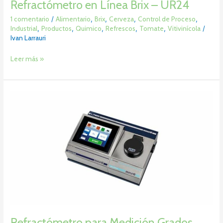
Refractómetro en Línea Brix – UR24
1 comentario
/
Alimentario
,
Brix
,
Cerveza
,
Control de Proceso
,
Industrial
,
Productos
,
Quimico
,
Refrescos
,
Tomate
,
Vitivinícola
/
Ivan Larrauri
Leer más »
Refractómetro
para
Medición
Grados
Brix
/
nd
/
HFCS
–
LR05
Refractómetro para Medición Grados