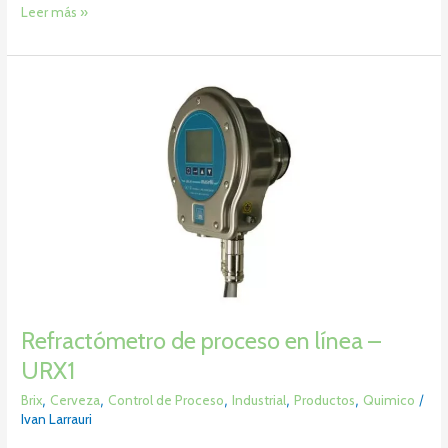
Leer más »
Refractómetro
de
proceso
en
línea
–
URX1
Refractómetro de proceso en línea –
URX1
Brix
,
Cerveza
,
Control de Proceso
,
Industrial
,
Productos
,
Quimico
/
Ivan Larrauri