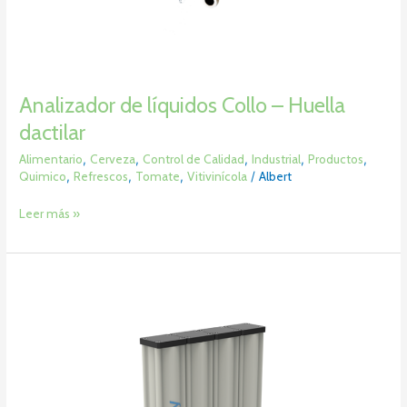
Analizador de líquidos Collo – Huella
dactilar
Alimentario
,
Cerveza
,
Control de Calidad
,
Industrial
,
Productos
,
Quimico
,
Refrescos
,
Tomate
,
Vitivinícola
/
Albert
Leer más »
Filtro
Carbónico
–
CarboGuard