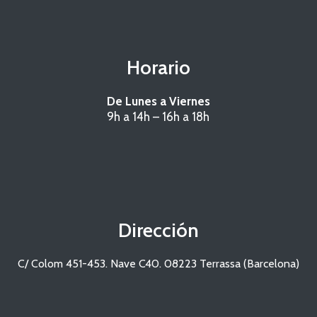
e
d
i
n
Horario
De Lunes a Viernes
9h a 14h – 16h a 18h
Dirección
C/ Colom 451-453. Nave C40. 08223 Terrassa (Barcelona)