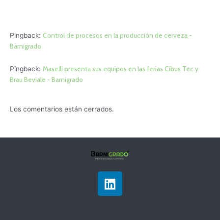
Pingback:
Control de procesos en la producción de cerveza -
Barnigrado
Pingback:
Maselli presenta sus equipos en las ferias Cibus Tec y
Brau Beviale - Barnigrado
Los comentarios están cerrados.
L
i
n
k